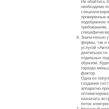
Не обойтись 
необходимо п
специализиров
проверенные в
подобранное п
требованиям, 
специфически
Значительно у
фирмы, так и 
услугой «Авт
деятельности,
отдельных под
образом, буде
гораздо меньш
фактор.
Одна из попул
создание сист
аппаратно-про
оптимизироват
назначать вст
поток электрон
Красивый корп