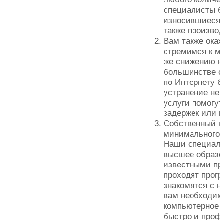
специалисты б
износившиеся 
также произво
Вам также ок
стремимся к м
же снижению н
большинстве 
по Интернету 
устранение н
услуги помогу
задержек или 
Собственный
минимального
Наши специал
высшее образ
известными пр
проходят про
знакомятся с 
вам необходим
компьютерное 
быстро и про