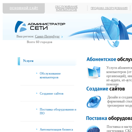
ОБСЛУЖИВАНИЕ
ОСНОВНОЙ САЙТ
ПРОДАЖА ОБОРУДОВАНИЯ
КОМПЬЮТЕРОВ
Ваш регион:
Санкт-Петербург
Всего 60 городов
Услуги
Услуги абонентс
компьютеров (от
Обслуживание
организаций), и
компьютеров
ит-аудита, ит-ау
помощи
Создание сайтов
Дизайн и создани
фирменный стил
трехмерное мод
Поставка оборудования и
ПО
Поставка и наст
Автоматизация бизнеса
оргтехники, СКС