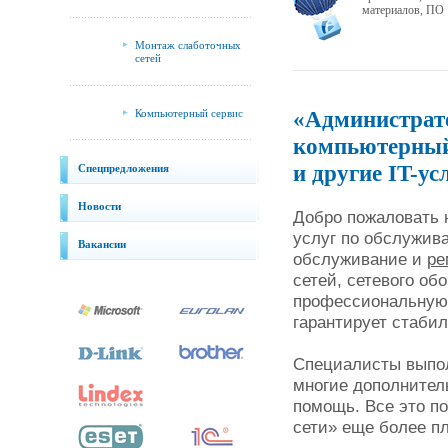
материалов, ПО
Монтаж слаботочных
сетей
«Администрато
Компьютерный сервис
компьютерный
и другие IT-ус
Спецпредложения
Новости
Добро пожаловать н
услуг по обслужив
Вакансии
обслуживание и
ре
сетей, сетевого об
профессиональную 
гарантирует стаби
Специалисты выпо
многие дополнител
помощь. Все это п
сети» еще более п