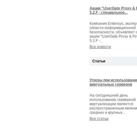
Акция "UserGate Proxy & F
5.2.F - специальное...
Компания Entensys, экспер
области информационной
безопасности, объявляет 
акции "UserGate Proxy & Fir
5.2.F -...
Все новости
Статьи
Угрозы при использовани
виртуальных серверов
На сегодняшний день
использование серверной
виртуализации является
распространенным явлени
средних и крупных...
Все статьи