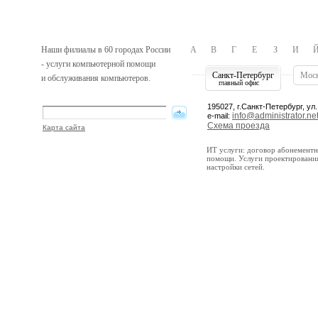
Наши филиалы в 60 городах России
А
В
Г
Е
З
И
- услуги компьютерной помощи
Санкт-Петербург
Мос
и обслуживания компьютеров.
главный офис
195027, г.Санкт-Петербург, ул.
info@administrator.net
e-mail:
Схема проезда
Карта сайта
ИТ услуги: договор абонемент
помощи. Услуги проектирования
настройки сетей.