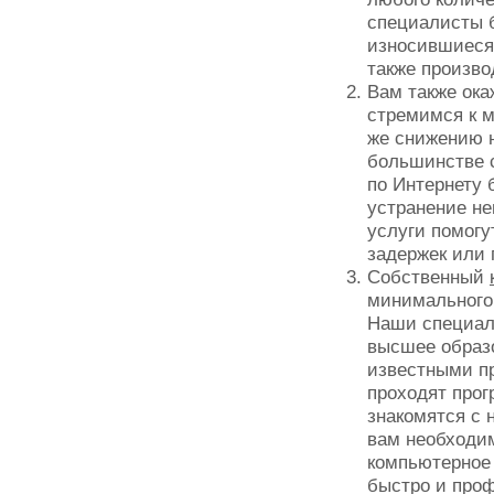
специалисты б
износившиеся 
также произво
Вам также ок
стремимся к м
же снижению н
большинстве 
по Интернету 
устранение н
услуги помогу
задержек или 
Собственный
минимального
Наши специал
высшее образ
известными пр
проходят про
знакомятся с 
вам необходим
компьютерное 
быстро и про