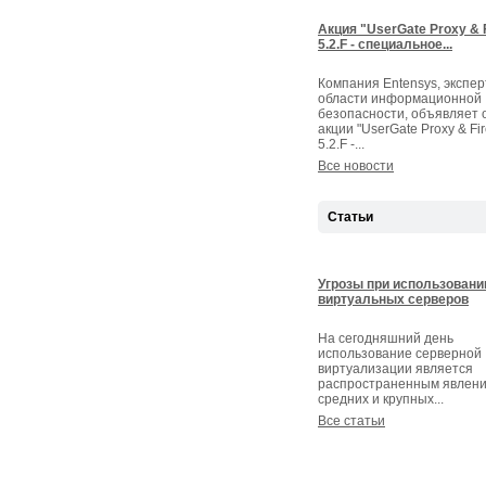
Акция "UserGate Proxy & F
5.2.F - специальное...
Компания Entensys, экспер
области информационной
безопасности, объявляет 
акции "UserGate Proxy & Fir
5.2.F -...
Все новости
Статьи
Угрозы при использовани
виртуальных серверов
На сегодняшний день
использование серверной
виртуализации является
распространенным явлени
средних и крупных...
Все статьи