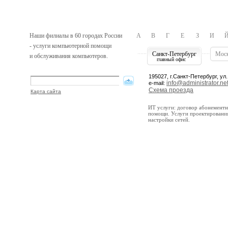
Наши филиалы в 60 городах России
А
В
Г
Е
З
И
- услуги компьютерной помощи
Санкт-Петербург
Мос
и обслуживания компьютеров.
главный офис
195027, г.Санкт-Петербург, ул.
info@administrator.net
e-mail:
Схема проезда
Карта сайта
ИТ услуги: договор абонемент
помощи. Услуги проектирования
настройки сетей.