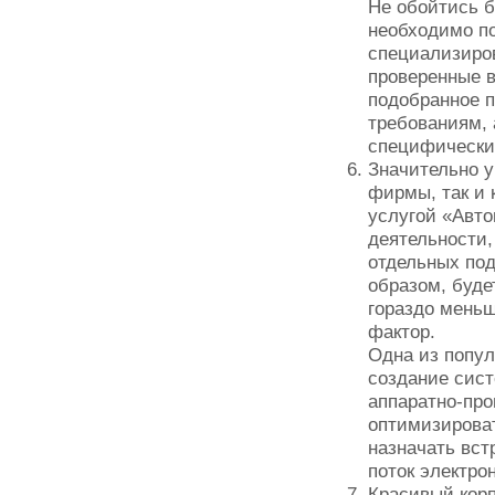
Не обойтись 
необходимо п
специализиров
проверенные в
подобранное п
требованиям, 
специфически
Значительно у
фирмы, так и 
услугой «Авт
деятельности,
отдельных под
образом, буде
гораздо меньш
фактор.
Одна из попул
создание сист
аппаратно-про
оптимизироват
назначать вст
поток электрон
Красивый корп