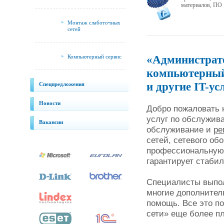
материалов, ПО
Монтаж слаботочных
сетей
«Администрато
Компьютерный сервис
компьютерный
и другие IT-ус
Спецпредложения
Новости
Добро пожаловать н
услуг по обслужив
Вакансии
обслуживание и
ре
сетей, сетевого об
профессиональную 
гарантирует стаби
Специалисты выпо
многие дополнител
помощь. Все это п
сети» еще более п