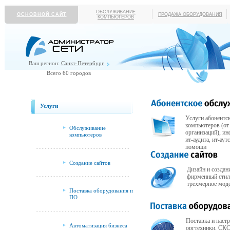
ОБСЛУЖИВАНИЕ
ОСНОВНОЙ САЙТ
ПРОДАЖА ОБОРУДОВАНИЯ
КОМПЬЮТЕРОВ
Ваш регион:
Санкт-Петербург
Всего 60 городов
Услуги
Услуги абонентс
компьютеров (от
Обслуживание
организаций), и
компьютеров
ит-аудита, ит-ау
помощи
Создание сайтов
Дизайн и создани
фирменный стил
трехмерное мод
Поставка оборудования и
ПО
Поставка и наст
Автоматизация бизнеса
оргтехники, СКС