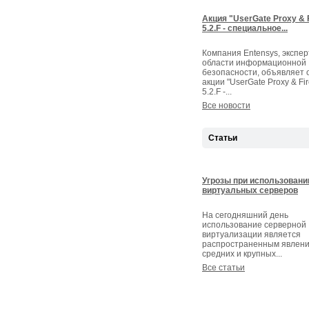
Акция "UserGate Proxy & F
5.2.F - специальное...
Компания Entensys, экспер
области информационной
безопасности, объявляет 
акции "UserGate Proxy & Fir
5.2.F -...
Все новости
Статьи
Угрозы при использовани
виртуальных серверов
На сегодняшний день
использование серверной
виртуализации является
распространенным явлени
средних и крупных...
Все статьи