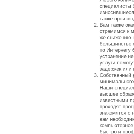
специалисты б
износившиеся 
также произво
Вам также ок
стремимся к м
же снижению н
большинстве 
по Интернету 
устранение н
услуги помогу
задержек или 
Собственный
минимального
Наши специал
высшее образ
известными пр
проходят про
знакомятся с 
вам необходим
компьютерное 
быстро и про