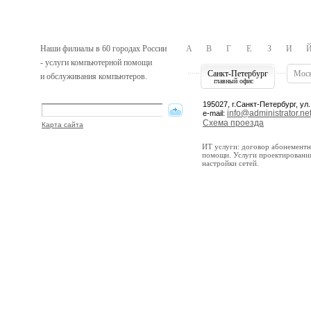
Наши филиалы в 60 городах России
А
В
Г
Е
З
И
- услуги компьютерной помощи
Санкт-Петербург
Мос
и обслуживания компьютеров.
главный офис
195027, г.Санкт-Петербург, ул.
info@administrator.net
e-mail:
Схема проезда
Карта сайта
ИТ услуги: договор абонемент
помощи. Услуги проектирования
настройки сетей.