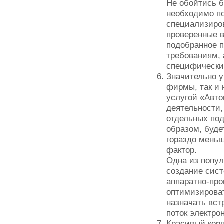
Не обойтись 
необходимо п
специализиров
проверенные в
подобранное п
требованиям, 
специфически
Значительно у
фирмы, так и 
услугой «Авт
деятельности,
отдельных под
образом, буде
гораздо меньш
фактор.
Одна из попул
создание сист
аппаратно-про
оптимизироват
назначать вст
поток электрон
Красивый корп