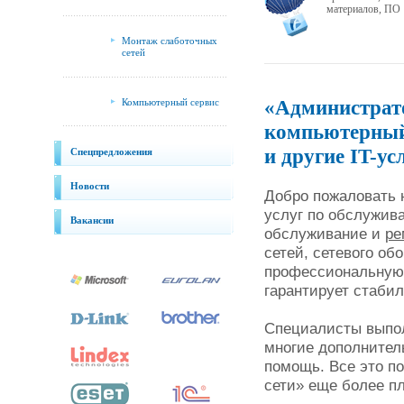
материалов, ПО
Монтаж слаботочных
сетей
«Администрато
Компьютерный сервис
компьютерный
и другие IT-ус
Спецпредложения
Новости
Добро пожаловать н
услуг по обслужив
Вакансии
обслуживание и
ре
сетей, сетевого об
профессиональную 
гарантирует стаби
Специалисты выпо
многие дополнител
помощь. Все это п
сети» еще более п