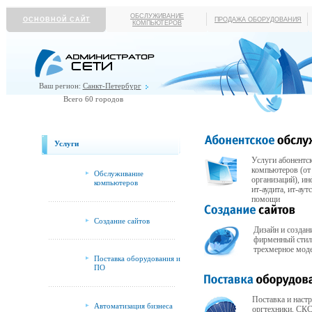
ОБСЛУЖИВАНИЕ
ОСНОВНОЙ САЙТ
ПРОДАЖА ОБОРУДОВАНИЯ
КОМПЬЮТЕРОВ
Ваш регион:
Санкт-Петербург
Всего 60 городов
Услуги
Услуги абонентс
компьютеров (от
Обслуживание
организаций), и
компьютеров
ит-аудита, ит-ау
помощи
Создание сайтов
Дизайн и создани
фирменный стил
трехмерное мод
Поставка оборудования и
ПО
Поставка и наст
Автоматизация бизнеса
оргтехники, СКС