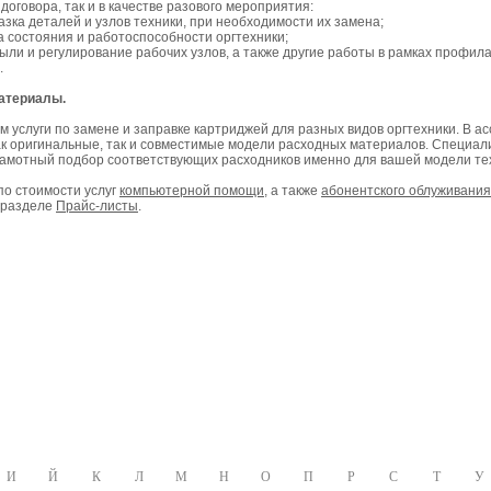
договора, так и в качестве разового мероприятия:
азка деталей и узлов техники, при необходимости их замена;
 состояния и работоспособности оргтехники;
ли и регулирование рабочих узлов, а также другие работы в рамках профила
.
атериалы.
 услуги по замене и заправке картриджей для разных видов оргтехники. В а
ак оригинальные, так и совместимые модели расходных материалов. Специал
рамотный подбор соответствующих расходников именно для вашей модели те
о стоимости услуг
компьютерной помощи
, а также
абонентского облуживания
в разделе
Прайс-листы
.
И
Й
К
Л
М
Н
О
П
Р
С
Т
У