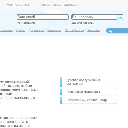
МОНТАЖ СЕТЕЙ
АВТОМАТИЗАЦИЯ БИЗНЕСА
Регистрация
Забыли пароль?
компании
Прайс
Документы
Заказчики
Сертификаты
Контакты
Договор обслуживания
ому компьютерный
оргтехники
ной техники, любые
ение, могут оказаться
Расходные материалы
ить вам
на профессиональном
Собственный сервис-центр
с!
ективнее периодически
о ремонтировать.
ки, как на основе