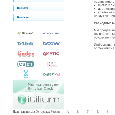
подписанного 
• чистка и см
Новости
• диагностика
• удаление пы
обслуживания
Вакансии
Расходные м
Мы предлагаем
Вы найдете к
осуществят г
Информация п
оргтехники - 
Наши филиалы в 60 городах России
А
В
Г
Е
З