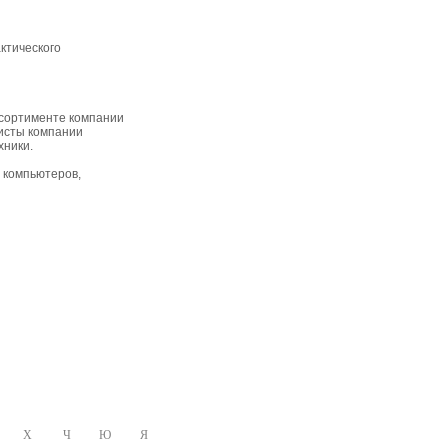
ктического
ссортименте компании
исты компании
хники.
компьютеров,
Х
Ч
Ю
Я