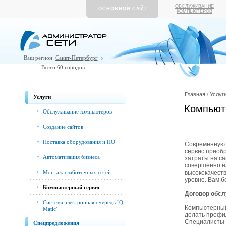
ОБСЛУЖИВАНИЕ
ОСНОВНОЙ САЙТ
КОМПЬЮТЕРОВ
Ваш регион:
Санкт-Петербург
Всего 60 городов
/
Главная
Услуг
Услуги
Компьют
Обслуживание компьютеров
Создание сайтов
Поставка оборудования и ПО
Современную 
сервис приобр
Автоматизация бизнеса
затраты на с
совершенно н
Монтаж слаботочных сетей
высококачест
уровне. Вам б
Компьютерный сервис
Договор обсл
Система электронная очередь "Q-
Компьютерный
Matic"
делать профи
Специалисты к
Спецпредложения